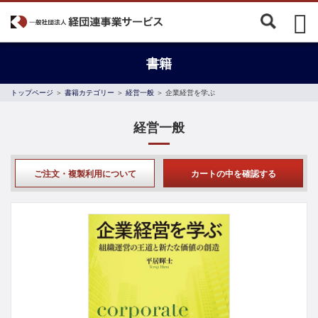
書籍
トップページ
＞
書籍カテゴリー
＞
経営一般
＞ 企業経営を学ぶ
経営一般
ご注文・複製利用について
カートの中を確認する