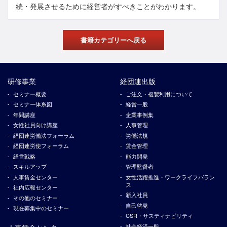
続・発展させるために経営者がすべきことがわかります。
書籍カテゴリーへ戻る
研修事業
経団連出版
セミナー概要
ご注文・複製利用について
セミナー体系図
経営一般
年間講座
企業事例集
女性社員向け講座
人事管理
経団連労働法フォーラム
労働法規
経団連労使フォーラム
賃金管理
経営戦略
能力開発
スキルアップ
管理監督者
人事賃金センター
女性活躍推進・ワークライフバラン
ス
社内広報センター
新入社員
その他のセミナー
自己啓発
現在募集中のセミナー
CSR・サスティナビリティ
社会経済一般