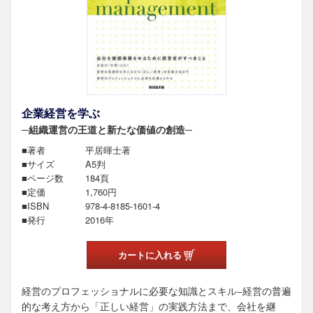
企業経営を学ぶ
─組織運営の王道と新たな価値の創造─
■著者
平居暉士著
■サイズ
A5判
■ページ数
184頁
■定価
1,760
円
■ISBN
978-4-8185-1601-4
■発行
2016年
カートに入れる
経営のプロフェッショナルに必要な知識とスキル−経営の普遍
的な考え方から「正しい経営」の実践方法まで、会社を継