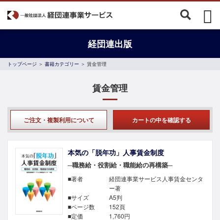
経団連出版
トップページ
＞
書籍カテゴリー
＞ 賃金管理
賃金管理
ご注文・複製利用について
カートの中を確認する
本気の「脱年功」人事賃金制度
─職務給・役割給・職能給の再構築─
■著者
経団連事業サービス人事賃金センタ
ー著
■サイズ
A5判
■ページ数
152頁
■定価
1,760
円