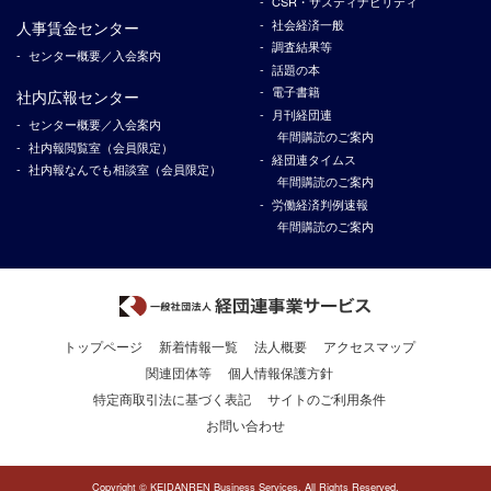
CSR・サスティナビリティ
社会経済一般
人事賃金センター
調査結果等
センター概要／入会案内
話題の本
電子書籍
社内広報センター
月刊経団連
センター概要／入会案内
年間購読のご案内
社内報閲覧室（会員限定）
経団連タイムス
社内報なんでも相談室（会員限定）
年間購読のご案内
労働経済判例速報
年間購読のご案内
トップページ
新着情報一覧
法人概要
アクセスマップ
関連団体等
個人情報保護方針
特定商取引法に基づく表記
サイトのご利用条件
お問い合わせ
Copyright © KEIDANREN Business Services, All Rights Reserved.