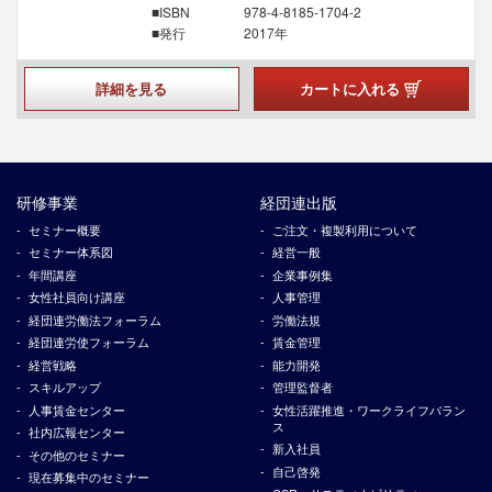
■ISBN
978-4-8185-1704-2
■発行
2017年
詳細を見る
カートに入れる
研修事業
経団連出版
セミナー概要
ご注文・複製利用について
セミナー体系図
経営一般
年間講座
企業事例集
女性社員向け講座
人事管理
経団連労働法フォーラム
労働法規
経団連労使フォーラム
賃金管理
経営戦略
能力開発
スキルアップ
管理監督者
人事賃金センター
女性活躍推進・ワークライフバラン
ス
社内広報センター
新入社員
その他のセミナー
自己啓発
現在募集中のセミナー