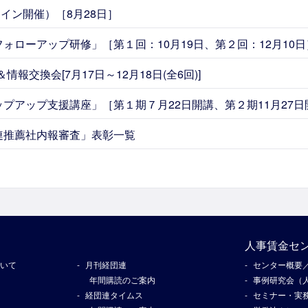
ライン開催）［8月28日］
フォローアップ研修」［第１回：10月19日、第２回：12月10日
報交換会[7月17日～12月18日(全6回)]
ップアップ支援講座」［第１期７月22日開講、第２期11月27日
団連推薦社内報審査」表彰一覧
人事賃金セ
いて
月刊経団連
センター概要
年間購読のご案内
事例研究会（
経団連タイムス
セミナー・実