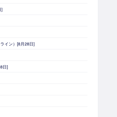
]
ン）[8月28日]
8日]