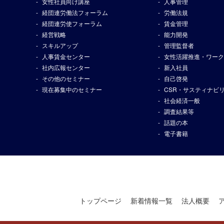
女性社員向け講座
人事管理
経団連労働法フォーラム
労働法規
経団連労使フォーラム
賃金管理
経営戦略
能力開発
スキルアップ
管理監督者
人事賃金センター
女性活躍推進・ワーク
社内広報センター
新入社員
その他のセミナー
自己啓発
現在募集中のセミナー
CSR・サスティナビ
社会経済一般
調査結果等
話題の本
電子書籍
トップページ
新着情報一覧
法人概要