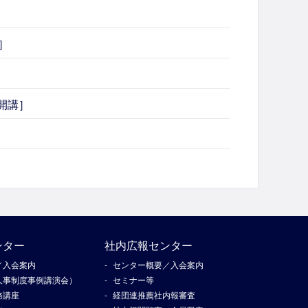
］
開講］
ンター
社内広報センター
／入会案内
センター概要／入会案内
人事制度事例講演会）
セミナー等
務講座
経団連推薦社内報審査