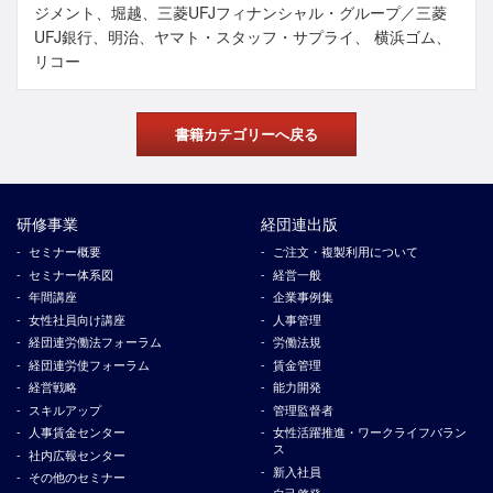
ジメント、堀越、三菱UFJフィナンシャル・グループ／三菱
UFJ銀行、明治、ヤマト・スタッフ・サプライ、 横浜ゴム、
リコー
書籍カテゴリーへ戻る
研修事業
経団連出版
セミナー概要
ご注文・複製利用について
セミナー体系図
経営一般
年間講座
企業事例集
女性社員向け講座
人事管理
経団連労働法フォーラム
労働法規
経団連労使フォーラム
賃金管理
経営戦略
能力開発
スキルアップ
管理監督者
人事賃金センター
女性活躍推進・ワークライフバラン
ス
社内広報センター
新入社員
その他のセミナー