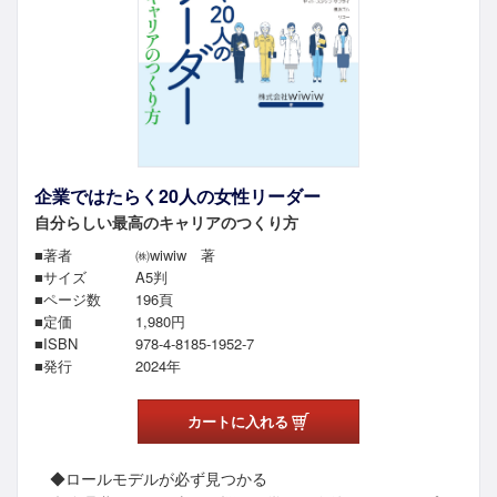
企業ではたらく20人の女性リーダー
自分らしい最高のキャリアのつくり方
■著者
㈱wiwiw 著
■サイズ
A5判
■ページ数
196頁
■定価
1,980
円
■ISBN
978-4-8185-1952-7
■発行
2024年
カートに入れる
◆ロールモデルが必ず見つかる