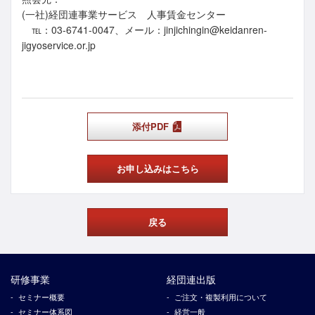
(一社)経団連事業サービス 人事賃金センター
℡：03-6741-0047、メール：jinjichingin@keidanren-
jigyoservice.or.jp
添付PDF
お申し込みはこちら
戻る
研修事業
経団連出版
セミナー概要
ご注文・複製利用について
セミナー体系図
経営一般