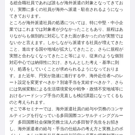
る総合職社員であれば誰もが海外派遣の対象となってきてお
り、実際に多くの社員が海外へ派遣・駐在されるようになっ
てきております。
ところが海外派遣社員の処遇については、特に中堅・中小企
業ではこれまでは対象者が少なかったこともあり、規程はあ
りながらも個別的に対応してきた面が多かったのが実態では
ないかと言えます。しかしながら派遣する社員が増えてきた
こと、進出する国や地域が拡大してきたこと、さらに規程が
実態と合わなくなってきたこと等により、従来のような個別
対応中心では納得性に欠け、きちんとした考え・基準に則
り、処遇をしていくことが求められるようになっておりま
す。また近年、円安が急速に進行する中、海外赴任者へのレ
ート設定を変更すべきか？別途手当を支給すべきか？、さら
には気候変動による生活環境変化や戦争・政情不安地域等に
おけるハードシップ手当の見直しも検討課題になってくるも
のと考えられます。
そこで本セミナーでは、海外派遣社員の給与や労務のコンサ
ルティングを行なっている多田国際コンサルティンググルー
プ 多田国際社会保険労務士法人の多田智子先生をお招き
し、海外派遣者の給与・手当の仕組みの考え方と実務上のポ