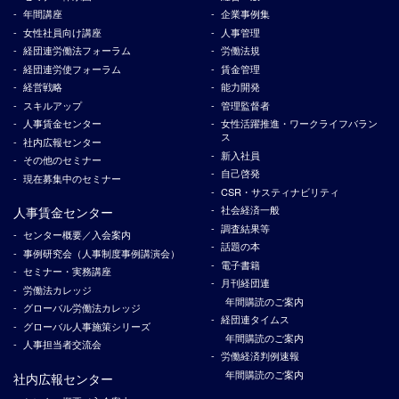
年間講座
企業事例集
女性社員向け講座
人事管理
経団連労働法フォーラム
労働法規
経団連労使フォーラム
賃金管理
経営戦略
能力開発
スキルアップ
管理監督者
人事賃金センター
女性活躍推進・ワークライフバラン
ス
社内広報センター
新入社員
その他のセミナー
自己啓発
現在募集中のセミナー
CSR・サスティナビリティ
社会経済一般
人事賃金センター
調査結果等
センター概要／入会案内
話題の本
事例研究会（人事制度事例講演会）
電子書籍
セミナー・実務講座
月刊経団連
労働法カレッジ
年間購読のご案内
グローバル労働法カレッジ
経団連タイムス
グローバル人事施策シリーズ
年間購読のご案内
人事担当者交流会
労働経済判例速報
年間購読のご案内
社内広報センター