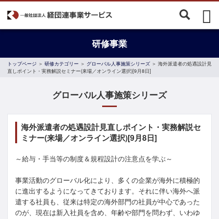
研修事業
トップページ
＞
研修カテゴリー
＞
グローバル人事施策シリーズ
＞ 海外派遣者の処遇設計見
直しポイント・実務解説セミナー(来場／オンライン選択)[9月8日]
グローバル人事施策シリーズ
海外派遣者の処遇設計見直しポイント・実務解説セ
ミナー(来場／オンライン選択)[9月8日]
～給与・手当等の制度＆規程設計の注意点を学ぶ～
事業活動のグローバル化により、多くの企業が海外に積極的
に進出するようになってきております。それに伴い海外へ派
遣する社員も、従来は特定の海外部門の社員が中心であった
のが、現在は新入社員を含め、年齢や部門を問わず、いわゆ