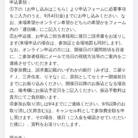
申込要領：
①下の［お申し込みはこちら］より申込フォームに必要事項
をご入力のうえ、9月4日(金)までにお申し込みください。な
お、来場希望かオンライン希望かどちらの希望かをフォーム
内の「通信欄」にご記入ください。
②お申込後、お申込ご担当者様宛に後日ご請求書をお送りし
ます(来場申込の場合は、参加証と会場地図も同封します)。
なお、オンライン申込の方には、開催日の1週間前頃を目途
に、ご参加者様宛にメールで当日の視聴方法等のご案内をご
連絡させていただきます。
③参加費は、請求書記載のいずれかの銀行（みずほ、三菱Ｕ
ＦＪ、三井住友、りそな）に、原則としてセミナー開催前日
までにお振り込みください。開催日以降のお振込となる場合
は、備考欄にお振込予定日をご記入ください。振込手数料は
貴方にてご負担願います。
④参加お取り消しは9/4までにご連絡ください。9/5以降のお
取り消し(欠席含む)は、キャンセル料として参加費全額を申
し受けます。その場合、後日（ご入金を確認させていただい
た後に）、資料をお送りいたします。
照会先：