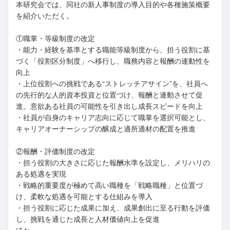
本研究会では、同社の新人事制度の導入目的や各種施策概要
を紹介いただく。
①職掌・等級制度の改定
・能力・経験を基準とする職能等級制度から、担う役割に基
づく「役割区分制度」へ移行し、職務内容と報酬の連動性を
向上
・上位役割への挑戦である“ストレッチアサイン”を、社員へ
の先行的な人的資本投資と位置づけ、報酬と連動させて促
進。意欲ある社員の可能性を引き出し成長スピードを向上
・社員が自身のキャリア志向に応じて職掌を選択可能とし、
キャリアオーナーシップの醸成と適所適材の配置を推進
②報酬・評価制度の改定
・担う役割の大きさに応じた報酬水準を設定し、メリハリの
ある処遇を実現
・戦略的重要度が極めて高い職種を「戦略職種」と位置づ
け、柔軟な処遇を可能とする仕組みを導入
・担う役割に応じた成果に加え、成果創出に至る行動を評価
し、挑戦を通じた成長と人材価値向上を促進