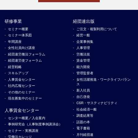
研修事業
経団連出版
セミナー概要
ご注文・複製利用について
セミナー体系図
経営一般
年間講座
企業事例集
女性社員向け講座
人事管理
経団連労働法フォーラム
労働法規
経団連労使フォーラム
賃金管理
経営戦略
能力開発
スキルアップ
管理監督者
人事賃金センター
女性活躍推進・ワークライフバラン
ス
社内広報センター
新入社員
その他のセミナー
自己啓発
現在募集中のセミナー
CSR・サスティナビリティ
社会経済一般
人事賃金センター
調査結果等
センター概要／入会案内
話題の本
事例研究会（人事制度事例講演会）
電子書籍
セミナー・実務講座
月刊経団連
労働法カレッジ