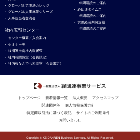
年間購読のご案内
グローバル労働法カレッジ
経団連タイムス
グローバル人事施策シリーズ
年間購読のご案内
人事担当者交流会
労働経済判例速報
年間購読のご案内
社内広報センター
センター概要／入会案内
セミナー等
経団連推薦社内報審査
社内報閲覧室（会員限定）
社内報なんでも相談室（会員限定）
トップページ
新着情報一覧
法人概要
アクセスマップ
関連団体等
個人情報保護方針
特定商取引法に基づく表記
サイトのご利用条件
お問い合わせ
Copyright © KEIDANREN Business Services, All Rights Reserved.